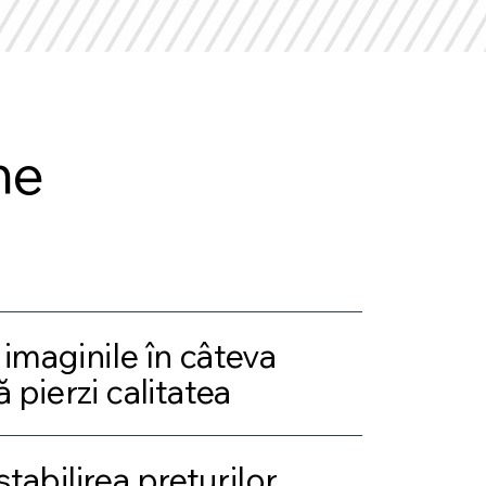
ne
i imaginile în câteva
 pierzi calitatea
 stabilirea prețurilor