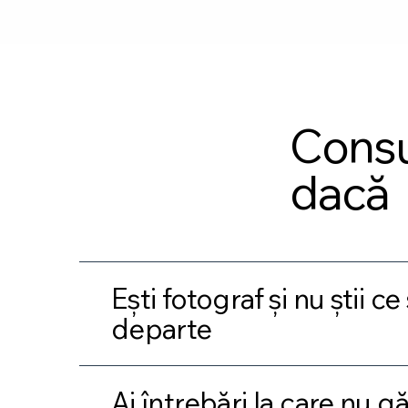
Consu
dacă
Ești fotograf și nu știi ce
departe
Ai întrebări la care nu g