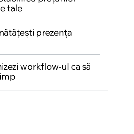
e tale
unătățești prezența
mizezi workflow-ul ca să
timp