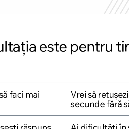
ltația este pentru ti
 să faci mai
Vrei să retușez
secunde fără să
ăsești răspuns
Ai dificultăți în